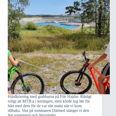
Hårdkörning med grabbarna på File Hajdar. Riktigt
roligt att MTB:a i terrängen, men körde log lite för
hårt med dem för de var rätt matta när vi kom
tillbaka. Slut på sommaren Därmed stänger vi den
här sommaren och återvänder…