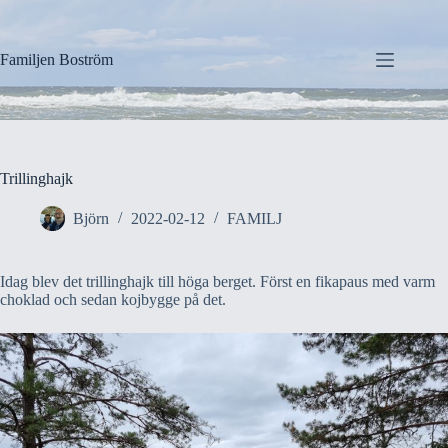
Hoppa
till
innehåll
Familjen Boström
Trillinghajk
Björn
2022-02-12
FAMILJ
Idag blev det trillinghajk till höga berget. Först en fikapaus med varm
choklad och sedan kojbygge på det.