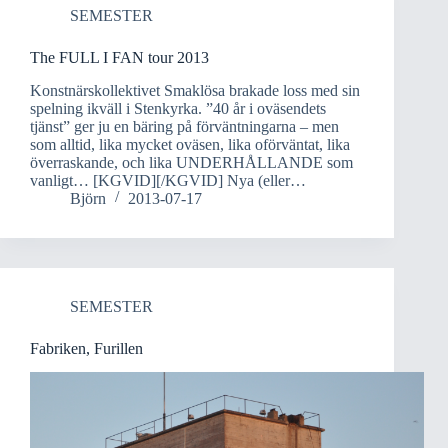
SEMESTER
The FULL I FAN tour 2013
Konstnärskollektivet Smaklösa brakade loss med sin
spelning ikväll i Stenkyrka. ”40 år i oväsendets
tjänst” ger ju en bäring på förväntningarna – men
som alltid, lika mycket oväsen, lika oförväntat, lika
överraskande, och lika UNDERHÅLLANDE som
vanligt… [KGVID][/KGVID] Nya (eller…
Björn
2013-07-17
SEMESTER
Fabriken, Furillen