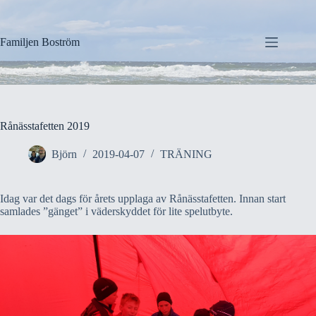
Hoppa
till
innehåll
Familjen Boström
Rånässtafetten 2019
Björn
2019-04-07
TRÄNING
Idag var det dags för årets upplaga av Rånässtafetten. Innan start
samlades ”gänget” i väderskyddet för lite spelutbyte.