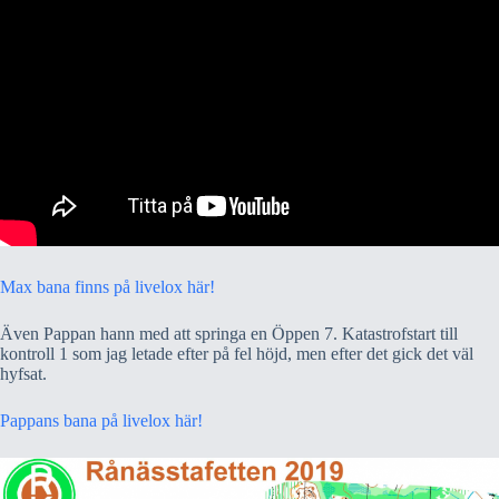
Max bana finns på livelox här!
Även Pappan hann med att springa en Öppen 7. Katastrofstart till
kontroll 1 som jag letade efter på fel höjd, men efter det gick det väl
hyfsat.
Pappans bana på livelox här!