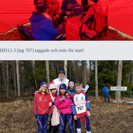
HD12-3 (lag 707) taggade och redo för start!