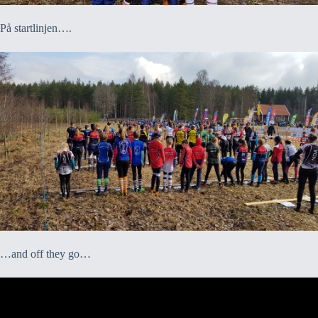
På startlinjen….
…and off they go…