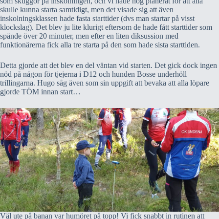
som skuggor på inskolningen, och vi hade nog planerat för att alla
skulle kunna starta samtidigt, men det visade sig att även
inskolningsklassen hade fasta starttider (dvs man startar på visst
klockslag). Det blev ju lite klurigt eftersom de hade fått starttider som
spände över 20 minuter, men efter en liten diksussion med
funktionärerna fick alla tre starta på den som hade sista starttiden.
Detta gjorde att det blev en del väntan vid starten. Det gick dock ingen
nöd på någon för tjejerna i D12 och hunden Bosse underhöll
trillingarna. Hugo såg även som sin uppgift att bevaka att alla löpare
gjorde TÖM innan start…
Väl ute på banan var humöret på topp! Vi fick snabbt in rutinen att