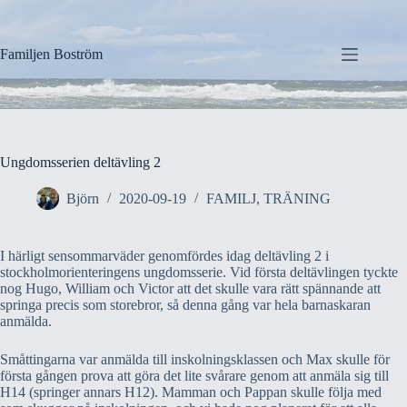
Hoppa
till
innehåll
Familjen Boström
Ungdomsserien deltävling 2
Björn
2020-09-19
FAMILJ
,
TRÄNING
I härligt sensommarväder genomfördes idag deltävling 2 i
stockholmorienteringens ungdomsserie. Vid första deltävlingen tyckte
nog Hugo, William och Victor att det skulle vara rätt spännande att
springa precis som storebror, så denna gång var hela barnaskaran
anmälda.
Småttingarna var anmälda till inskolningsklassen och Max skulle för
första gången prova att göra det lite svårare genom att anmäla sig till
H14 (springer annars H12). Mamman och Pappan skulle följa med