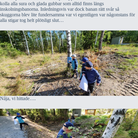
kolla alla sura och glada gubbar som alltid finns längs
inskolningsbanorna. Inledningsvis var dock banan rätt svår så
skuggorna blev lite fundersamma var vi egentligen var någonstans för
alla stigar tog helt plötsligt slut…
Nåja, vi hittade….