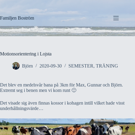
Hoppa
till
innehåll
Familjen Boström
Motionsorientering i Lojsta
Björn
2020-09-30
SEMESTER
,
TRÄNING
Det blev en medelsvår bana på 3km för Max, Gunnar och Björn.
Extremt seg i benen men vi kom runt 🙂
Det visade sig även finnas kossor i kohagen intill vilket hade visst
underhållningsvärde…