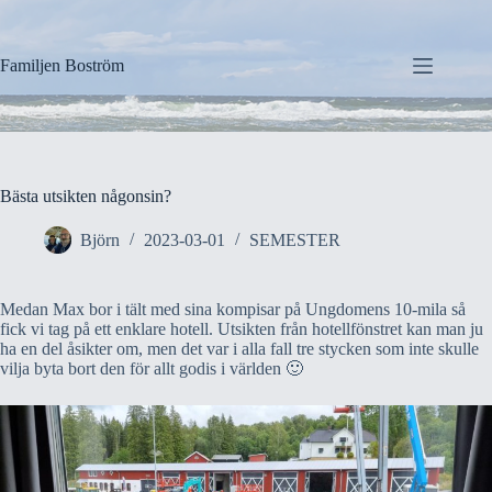
Hoppa
till
innehåll
Familjen Boström
Bästa utsikten någonsin?
Björn
2023-03-01
SEMESTER
Medan Max bor i tält med sina kompisar på Ungdomens 10-mila så
fick vi tag på ett enklare hotell. Utsikten från hotellfönstret kan man ju
ha en del åsikter om, men det var i alla fall tre stycken som inte skulle
vilja byta bort den för allt godis i världen 🙂